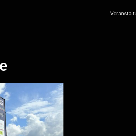
Veranstalt
eMEDIA24.tv
ye