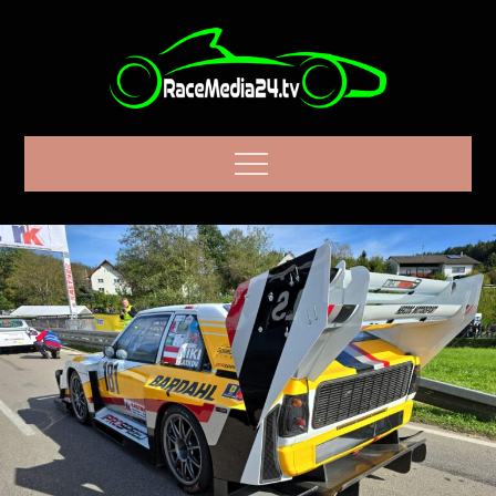
Skip
to
content
RaceMEDIA24.tv
Menu