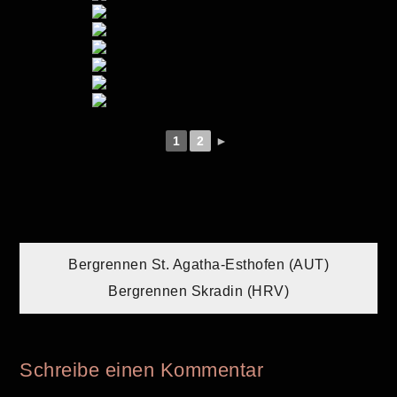
1
2
►
Beitragsnavigation
Bergrennen St. Agatha-Esthofen (AUT)
Bergrennen Skradin (HRV)
Schreibe einen Kommentar